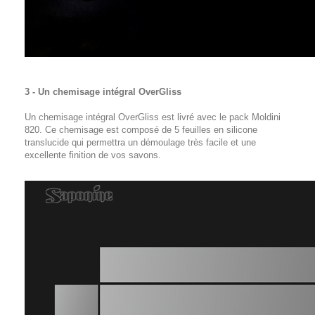
3 - Un chemisage intégral OverGliss
Un chemisage intégral OverGliss est livré avec le pack Moldini
820. Ce chemisage est composé de 5 feuilles en silicone
translucide qui permettra un démoulage très facile et une
excellente finition de vos savons.