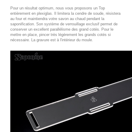
Pour un résultat optimum, nous vous proposons un Top
entièrement en plexiglas. Il limitera la cendre de soude, résistera
au four et maintiendra votre savon au chaud pendant la
saponification. Son système de verrouillage exclusif permet de
conserver un excellent parallélisme des grand cotés. Pour le
mettre en place, pincer très légèrement les grands cotés si
nécessaire. La gravure est à l'intérieur du moule.